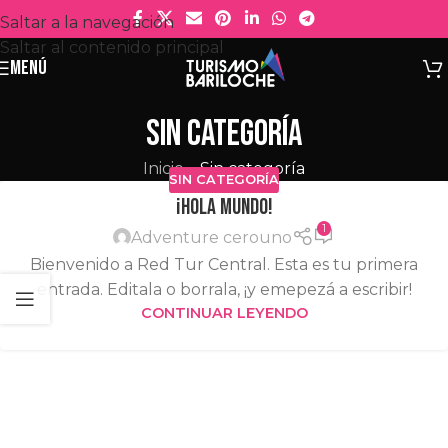
Saltar a la navegación
Saltar al contenido principal
MENÚ
Sin categoría
Inicio
»
Sin categoría
SIN CATEGORÍA
¡Hola mundo!
1
Adventure cerouno
Bienvenido a Red Tur Central. Esta es tu primera
entrada. Editala o borrala, ¡y emepezá a escribir!
CONTINUAR LEYENDO