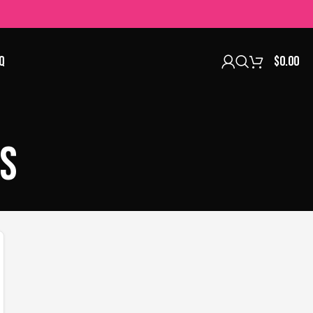
Q
$
0.00
s